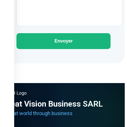
Envoyer
Great Vision Business SARL
A great world through business
Email